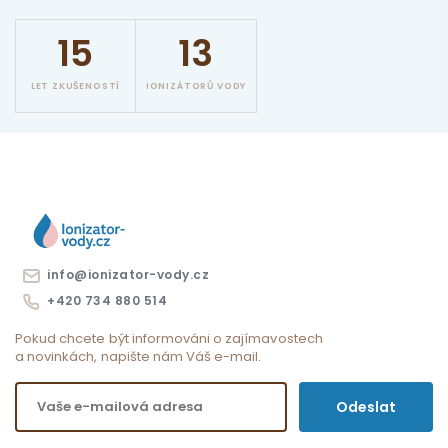
15
13
LET ZKUŠENOSTÍ
IONIZÁTORŮ VODY
info@ionizator-vody.cz
+420 734 880 514
Pokud chcete být informováni o zajímavostech
a novinkách, napište nám Váš e-mail.