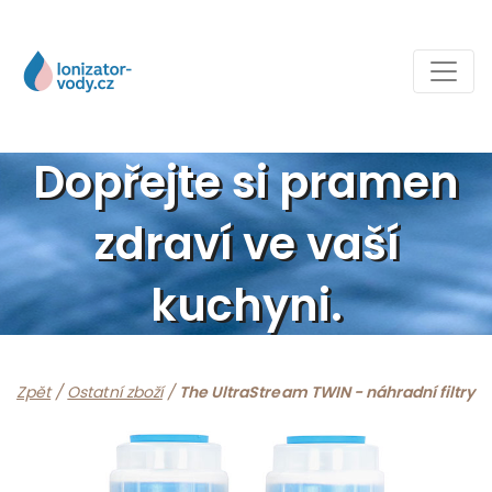
Dopřejte si pramen
zdraví ve vaší
kuchyni.
Zpět
/
Ostatní zboží
/
The UltraStream TWIN - náhradní filtry