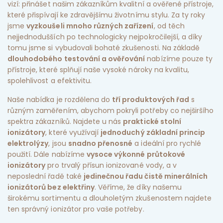
vizí: přinášet našim zákazníkům kvalitní a ověřené přístroje,
které přispívají ke zdravějšímu životnímu stylu. Za ty roky
jsme
vyzkoušeli mnoho různých zařízení
, od těch
nejjednodušších po technologicky nejpokročilejší, a díky
tomu jsme si vybudovali bohaté zkušenosti. Na základě
dlouhodobého testování a ověřování
nabízíme pouze ty
přístroje, které splňují naše vysoké nároky na kvalitu,
spolehlivost a efektivitu.
Naše nabídka je rozdělena do
tří produktových řad
s
různým zaměřením, abychom pokryli potřeby co nejširšího
spektra zákazníků. Najdete u nás
praktické stolní
ionizátory
, které využívají
jednoduchý základní princip
elektrolýzy
, jsou
snadno přenosné
a ideální pro rychlé
použití. Dále nabízíme
vysoce výkonné průtokové
ionizátory
pro trvalý přísun ionizované vody, a v
neposlední řadě také
jedinečnou řadu čistě minerálních
ionizátorů bez elektřiny
. Věříme, že díky našemu
širokému sortimentu a dlouholetým zkušenostem najdete
ten správný ionizátor pro vaše potřeby.