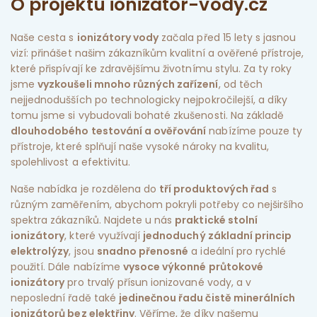
O projektu ionizator-vody.cz
Naše cesta s
ionizátory vody
začala před 15 lety s jasnou
vizí: přinášet našim zákazníkům kvalitní a ověřené přístroje,
které přispívají ke zdravějšímu životnímu stylu. Za ty roky
jsme
vyzkoušeli mnoho různých zařízení
, od těch
nejjednodušších po technologicky nejpokročilejší, a díky
tomu jsme si vybudovali bohaté zkušenosti. Na základě
dlouhodobého testování a ověřování
nabízíme pouze ty
přístroje, které splňují naše vysoké nároky na kvalitu,
spolehlivost a efektivitu.
Naše nabídka je rozdělena do
tří produktových řad
s
různým zaměřením, abychom pokryli potřeby co nejširšího
spektra zákazníků. Najdete u nás
praktické stolní
ionizátory
, které využívají
jednoduchý základní princip
elektrolýzy
, jsou
snadno přenosné
a ideální pro rychlé
použití. Dále nabízíme
vysoce výkonné průtokové
ionizátory
pro trvalý přísun ionizované vody, a v
neposlední řadě také
jedinečnou řadu čistě minerálních
ionizátorů bez elektřiny
. Věříme, že díky našemu