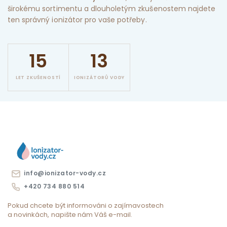
širokému sortimentu a dlouholetým zkušenostem najdete
ten správný ionizátor pro vaše potřeby.
15
13
LET ZKUŠENOSTÍ
IONIZÁTORŮ VODY
info@ionizator-vody.cz
+420 734 880 514
Pokud chcete být informováni o zajímavostech
a novinkách, napište nám Váš e-mail.