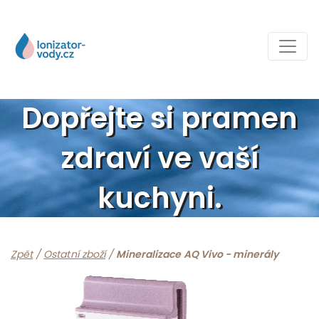
Dopřejte si pramen
zdraví ve vaší
kuchyni.
Zpět
/
Ostatní zboží
/
Mineralizace AQ Vivo - minerály