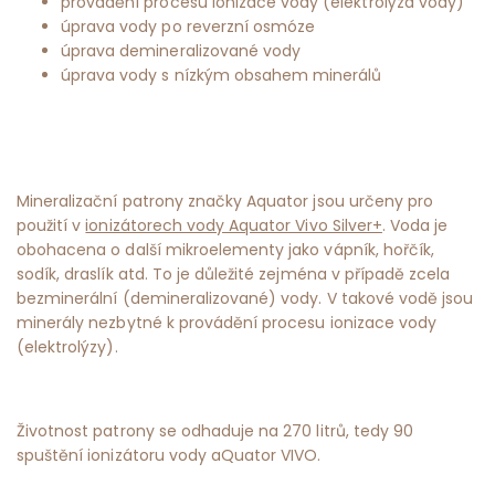
provádění procesu ionizace vody (elektrolýza vody)
úprava vody po reverzní osmóze
úprava demineralizované vody
úprava vody s nízkým obsahem minerálů
Mineralizační patrony značky Aquator jsou určeny pro
použití v
ionizátorech vody Aquator Vivo Silver+
. Voda je
obohacena o další mikroelementy jako vápník, hořčík,
sodík, draslík atd. To je důležité zejména v případě zcela
bezminerální (demineralizované) vody. V takové vodě jsou
minerály nezbytné k provádění procesu ionizace vody
(elektrolýzy).
Životnost patrony se odhaduje na 270 litrů, tedy 90
spuštění ionizátoru vody aQuator VIVO.