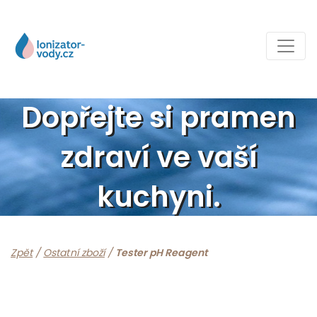
Dopřejte si pramen
zdraví ve vaší
kuchyni.
Zpět
/
Ostatní zboží
/
Tester pH Reagent