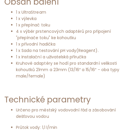
Obsah balení
1 x UltraStream
1 x výlevka
1 x přepínač toku
4 x výběr prstencových adaptérů pro připojení
"přepínače toku" ke kohoutku
1 x přívodní hadička
1 x Sada na testování pH vody(Reagent).
1 x Instalační a uživatelská příručka
Kruhové adaptéry se hodí pro standardní velikosti
kohoutků 21mm a 23mm (13/16″ a 15/16″ - oba typy
male/female)
Technické parametry
Určeno pro městský vodovodní řád a zásobování
dešťovou vodou
Průtok vody: 1,1 l/min