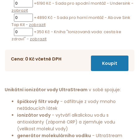
+6190 Kč - Sada pro spodní montáž - Undersink -
zobrazit
+4890 Kč - Sada pro horní montáž - Above Sink
Tap Kit -
zobrazit
+350 Kč - Kniha "Ionizovaná voda: cesta ke
zdraví" -
zobrazit
Cena:
0
Kč
včetně DPH
Unikátní ionizátor vody UltraStream
v sobě spojuje:
špičkový filtr vody
- odfiltruje z vody mnoho
nežádoucích látek
ionizátor vody
- vytváří alkalickou vodu s
antioxidanty (záporné ORP) a zjemňuje vodu
(velikost molekul vody)
generátor molekulárního vodíku
- UltraStream