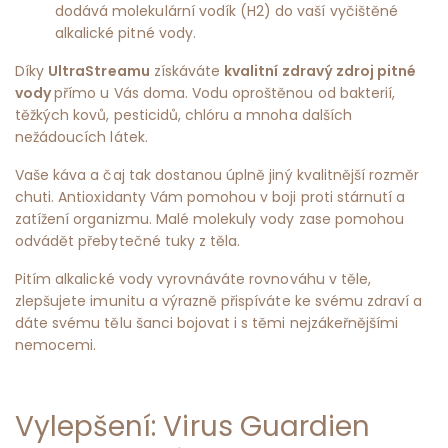
dodává molekulární vodík (H2) do vaší vyčištěné
alkalické pitné vody.
Díky
UltraStreamu
získáváte
kvalitní zdravý zdroj pitné
vody
přímo u Vás doma. Vodu oproštěnou od bakterií,
těžkých kovů, pesticidů, chlóru a mnoha dalších
nežádoucích látek.
Vaše káva a čaj tak dostanou úplně jiný kvalitnější rozměr
chuti. Antioxidanty Vám pomohou v boji proti stárnutí a
zatížení organizmu. Malé molekuly vody zase pomohou
odvádět přebytečné tuky z těla.
Pitím alkalické vody vyrovnáváte rovnováhu v těle,
zlepšujete imunitu a výrazně přispíváte ke svému zdraví a
dáte svému tělu šanci bojovat i s těmi nejzákeřnějšími
nemocemi.
Vylepšení: Virus Guardien