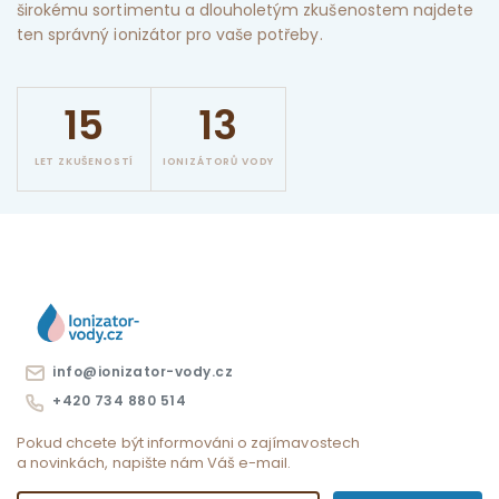
širokému sortimentu a dlouholetým zkušenostem najdete
ten správný ionizátor pro vaše potřeby.
15
13
LET ZKUŠENOSTÍ
IONIZÁTORŮ VODY
info@ionizator-vody.cz
+420 734 880 514
Pokud chcete být informováni o zajímavostech
a novinkách, napište nám Váš e-mail.