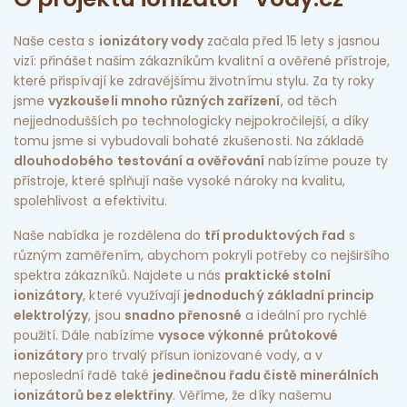
Naše cesta s
ionizátory vody
začala před 15 lety s jasnou
vizí: přinášet našim zákazníkům kvalitní a ověřené přístroje,
které přispívají ke zdravějšímu životnímu stylu. Za ty roky
jsme
vyzkoušeli mnoho různých zařízení
, od těch
nejjednodušších po technologicky nejpokročilejší, a díky
tomu jsme si vybudovali bohaté zkušenosti. Na základě
dlouhodobého testování a ověřování
nabízíme pouze ty
přístroje, které splňují naše vysoké nároky na kvalitu,
spolehlivost a efektivitu.
Naše nabídka je rozdělena do
tří produktových řad
s
různým zaměřením, abychom pokryli potřeby co nejširšího
spektra zákazníků. Najdete u nás
praktické stolní
ionizátory
, které využívají
jednoduchý základní princip
elektrolýzy
, jsou
snadno přenosné
a ideální pro rychlé
použití. Dále nabízíme
vysoce výkonné průtokové
ionizátory
pro trvalý přísun ionizované vody, a v
neposlední řadě také
jedinečnou řadu čistě minerálních
ionizátorů bez elektřiny
. Věříme, že díky našemu