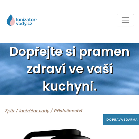
Dopřejte si pramen
zdraví ve vaší
kuchyni.
Zpět
/
Ionizátor vody
/
Příslušenství
DOPRAVA ZDARMA