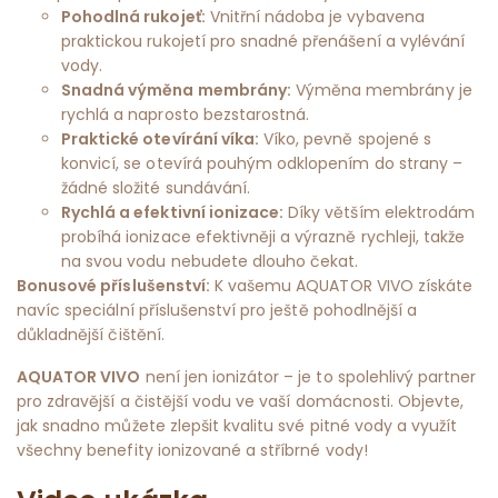
Pohodlná rukojeť:
Vnitřní nádoba je vybavena
praktickou rukojetí pro snadné přenášení a vylévání
vody.
Snadná výměna membrány:
Výměna membrány je
rychlá a naprosto bezstarostná.
Praktické otevírání víka:
Víko, pevně spojené s
konvicí, se otevírá pouhým odklopením do strany –
žádné složité sundávání.
Rychlá a efektivní ionizace:
Díky větším elektrodám
probíhá ionizace efektivněji a výrazně rychleji, takže
na svou vodu nebudete dlouho čekat.
Bonusové příslušenství:
K vašemu AQUATOR VIVO získáte
navíc speciální příslušenství pro ještě pohodlnější a
důkladnější čištění.
AQUATOR VIVO
není jen ionizátor – je to spolehlivý partner
pro zdravější a čistější vodu ve vaší domácnosti. Objevte,
jak snadno můžete zlepšit kvalitu své pitné vody a využít
všechny benefity ionizované a stříbrné vody!