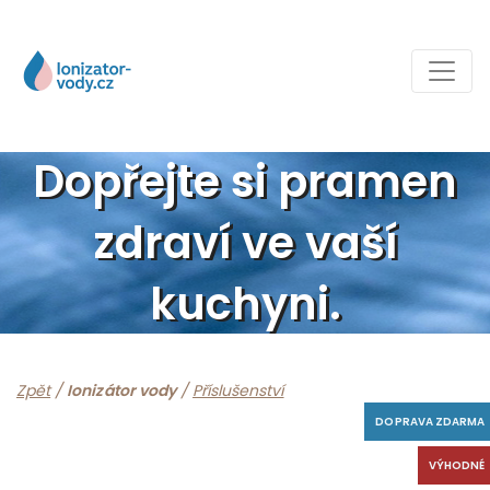
Dopřejte si pramen
zdraví ve vaší
kuchyni.
Zpět
/
Ionizátor vody
/
Příslušenství
DOPRAVA ZDARMA
VÝHODNÉ