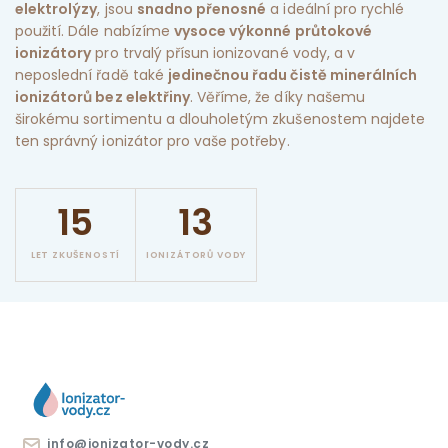
elektrolýzy
, jsou
snadno přenosné
a ideální pro rychlé
použití. Dále nabízíme
vysoce výkonné průtokové
ionizátory
pro trvalý přísun ionizované vody, a v
neposlední řadě také
jedinečnou řadu čistě minerálních
ionizátorů bez elektřiny
. Věříme, že díky našemu
širokému sortimentu a dlouholetým zkušenostem najdete
ten správný ionizátor pro vaše potřeby.
15
13
LET ZKUŠENOSTÍ
IONIZÁTORŮ VODY
info@ionizator-vody.cz