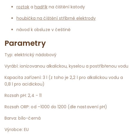
roztok
a
hadřík
na čištění katody
houbička na čištění stříbrné elektrody
návod k obsluze v češtině
Parametry
Typ: elektrický nádobový
Vyrábí: ionizovanou alkalickou, kyselou a postříbřenou vodu
Kapacita zařízení: 3 l (z toho je 2,2 l pro alkalickou vodu a
0,8 l pro acidickou)
Rozsah pH: 2,4 - 11
Rozsah ORP: od –1000 do 1200 (dle nastavení pH)
Barva: bílo-černá
Výrobce: EU