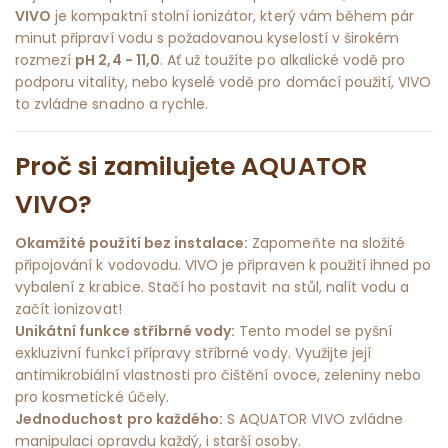
VIVO
je kompaktní stolní ionizátor, který vám během pár
minut připraví vodu s požadovanou kyselostí v širokém
rozmezí
pH 2,4 - 11,0
. Ať už toužíte po alkalické vodě pro
podporu vitality, nebo kyselé vodě pro domácí použití, VIVO
to zvládne snadno a rychle.
Proč si zamilujete AQUATOR
VIVO?
Okamžité použití bez instalace:
Zapomeňte na složité
připojování k vodovodu. VIVO je připraven k použití ihned po
vybalení z krabice. Stačí ho postavit na stůl, nalít vodu a
začít ionizovat!
Unikátní funkce stříbrné vody:
Tento model se pyšní
exkluzivní funkcí přípravy stříbrné vody. Využijte její
antimikrobiální vlastnosti pro čištění ovoce, zeleniny nebo
pro kosmetické účely.
Jednoduchost pro každého:
S AQUATOR VIVO zvládne
manipulaci opravdu každý, i starší osoby.