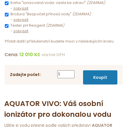
Kniha "Ionizovaná voda: cesta ke zdraví"
(ZDARMA)
-
zobrazit
Brožura "Bezpočet přínosů vody"
(ZDARMA)
-
zobrazit
Tester pH Reagent
(ZDARMA)
-
zobrazit
Přidat další příslušenství budete moci v následujícím kroku
Cena:
12 010
Kč
včetně DPH
Zadejte počet:
AQUATOR VIVO: Váš osobní
ionizátor pro dokonalou vodu
Užijte si vodu přesně podle vašich představ!
AQUATOR