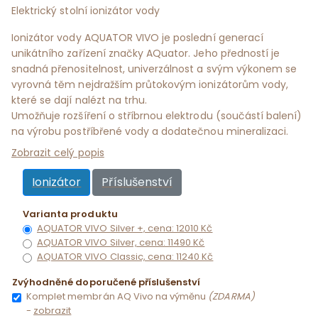
Elektrický stolní ionizátor vody
Ionizátor vody AQUATOR VIVO je poslední generací
unikátního zařízení značky AQuator. Jeho předností je
snadná přenositelnost, univerzálnost a svým výkonem se
vyrovná těm nejdražším průtokovým ionizátorům vody,
které se dají nalézt na trhu.
Umožňuje rozšíření o stříbrnou elektrodu (součástí balení)
na výrobu postříbřené vody a dodatečnou mineralizaci.
Zobrazit celý popis
Ionizátor
Příslušenství
Varianta produktu
AQUATOR VIVO Silver +, cena: 12010 Kč
AQUATOR VIVO Silver, cena: 11490 Kč
AQUATOR VIVO Classic, cena: 11240 Kč
Zvýhodněné doporučené příslušenství
Komplet membrán AQ Vivo na výměnu
(ZDARMA)
-
zobrazit