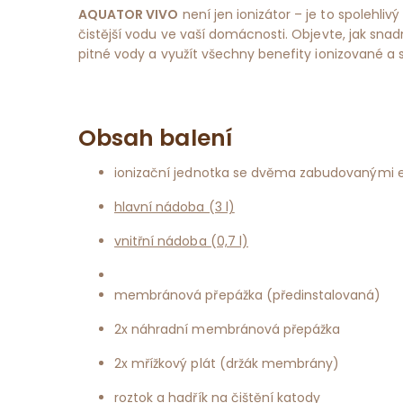
AQUATOR VIVO
není jen ionizátor – je to spolehlivý
čistější vodu ve vaší domácnosti. Objevte, jak snad
pitné vody a využít všechny benefity ionizované a s
Obsah balení
ionizační jednotka se dvěma zabudovanými 
hlavní nádoba (3 l)
vnitřní nádoba (0,7 l)
membránová přepážka (předinstalovaná)
2x náhradní membránová přepážka
2x mřížkový plát (držák membrány)
roztok
a
hadřík
na čištění katody