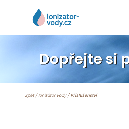
Dopřejte si 
Zpět
/
Ionizátor vody
/
Příslušenství