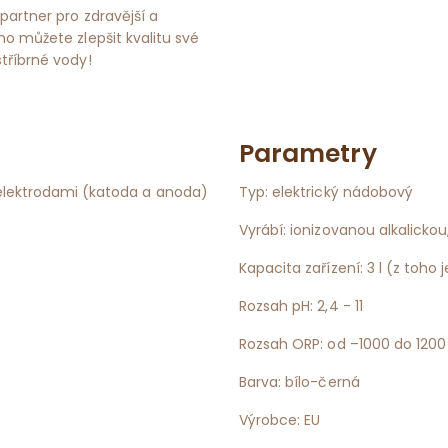
 partner pro zdravější a
no můžete zlepšit kvalitu své
tříbrné vody!
Parametry
elektrodami (katoda a anoda)
Typ: elektrický nádobový
Vyrábí: ionizovanou alkalicko
Kapacita zařízení: 3 l (z toho j
Rozsah pH: 2,4 - 11
Rozsah ORP: od –1000 do 1200
Barva: bílo-černá
Výrobce: EU