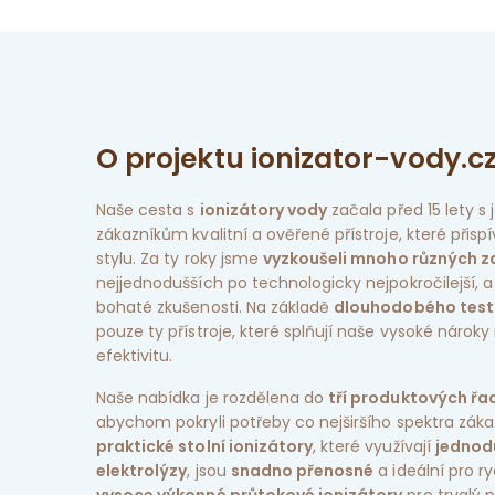
O projektu ionizator-vody.c
Naše cesta s
ionizátory vody
začala před 15 lety s 
zákazníkům kvalitní a ověřené přístroje, které přisp
stylu. Za ty roky jsme
vyzkoušeli mnoho různých za
nejjednodušších po technologicky nejpokročilejší, a
bohaté zkušenosti. Na základě
dlouhodobého test
pouze ty přístroje, které splňují naše vysoké nároky 
efektivitu.
Naše nabídka je rozdělena do
tří produktových řa
abychom pokryli potřeby co nejširšího spektra záka
praktické stolní ionizátory
, které využívají
jednod
elektrolýzy
, jsou
snadno přenosné
a ideální pro r