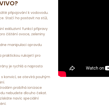
 VIVO?
ité připojování k vodovodu.
ce. Stačí ho postavit na stůl,
í exkluzivní funkcí přípravy
i pro čištění ovoce, zeleniny
dne manipulaci opravdu
 praktickou rukojetí pro
y je rychlá a naprosto
 s konvicí, se otevírá pouhým
ní.
trodám probíhá ionizace
 vodu nebudete dlouho čekat.
skáte navíc speciální
ění.