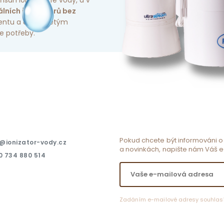
řísun ionizované vody, a v
álních ionizátorů bez
mentu a dlouholetým
e potřeby.
Pokud chcete být informováni 
@ionizator-vody.cz
a novinkách, napište nám Váš e
 734 880 514
Zadáním e-mailové adresy souhlas