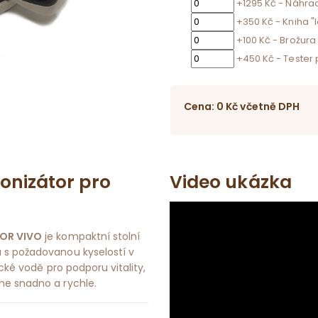
+1295 Kč - Náhra
+350 Kč - Kniha "
+100 Kč - Brožura
+450 Kč - Tester
Cena:
0
Kč
včetně DPH
onizátor pro
Video ukázka
OR VIVO
je kompaktní stolní
u s požadovanou kyselostí v
lické vodě pro podporu vitality,
ne snadno a rychle.