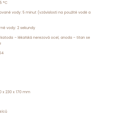
 5 °C
vané vody: 5 minut (vzávislosti na použité vodě a
rné vody: 2 sekundy
: katoda – lékařská nerezová ocel, anoda – titan se
u
P54
0 x 230 x 170 mm
síců