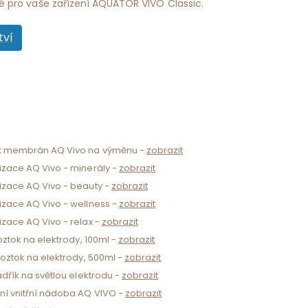
né pro vaše zařízení AQUATOR VIVO Classic.
tví
t membrán AQ Vivo na výměnu -
zobrazit
izace AQ Vivo - minerály -
zobrazit
izace AQ Vivo - beauty -
zobrazit
izace AQ Vivo - wellness -
zobrazit
izace AQ Vivo - relax -
zobrazit
roztok na elektrody, 100ml -
zobrazit
roztok na elektrody, 500ml -
zobrazit
adřík na světlou elektrodu -
zobrazit
ní vnitřní nádoba AQ VIVO -
zobrazit