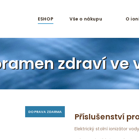
ESHOP
Vše o nákupu
O io
pramen zdraví ve 
DOPRAVA ZDARMA
Příslušenství p
Elektrický stolní ionizátor vod