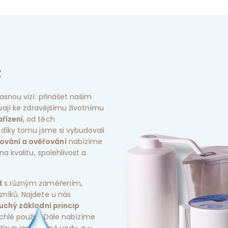
z
jasnou vizí: přinášet našim
ívají ke zdravějšímu životnímu
řízení
, od těch
 díky tomu jsme si vybudovali
ování a ověřování
nabízíme
na kvalitu, spolehlivost a
d
s různým zaměřením,
zníků. Najdete u nás
uchý základní princip
ychlé použití. Dále nabízíme