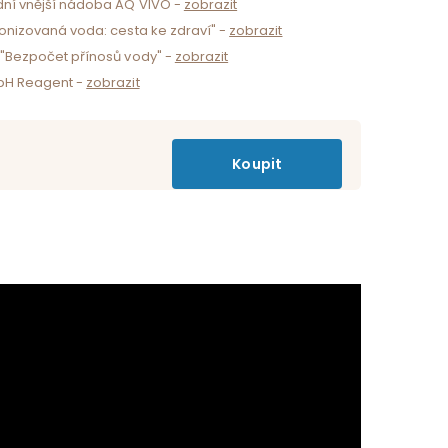
dní vnější nádoba AQ VIVO -
zobrazit
Ionizovaná voda: cesta ke zdraví" -
zobrazit
 "Bezpočet přínosů vody" -
zobrazit
 pH Reagent -
zobrazit