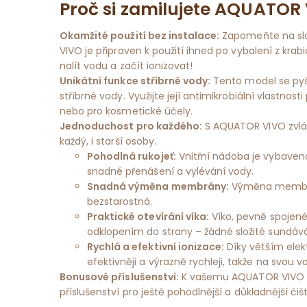
Proč si zamilujete AQUATOR
Okamžité použití bez instalace:
Zapomeňte na slož
VIVO je připraven k použití ihned po vybalení z krabi
nalít vodu a začít ionizovat!
Unikátní funkce stříbrné vody:
Tento model se pyšn
stříbrné vody. Využijte její antimikrobiální vlastnost
nebo pro kosmetické účely.
Jednoduchost pro každého:
S AQUATOR VIVO zvlá
každý, i starší osoby.
Pohodlná rukojeť:
Vnitřní nádoba je vybavena
snadné přenášení a vylévání vody.
Snadná výměna membrány:
Výměna membrán
bezstarostná.
Praktické otevírání víka:
Víko, pevně spojené
odklopením do strany – žádné složité sundává
Rychlá a efektivní ionizace:
Díky větším elek
efektivněji a výrazně rychleji, takže na svou
Bonusové příslušenství:
K vašemu AQUATOR VIVO zí
příslušenství pro ještě pohodlnější a důkladnější čišt