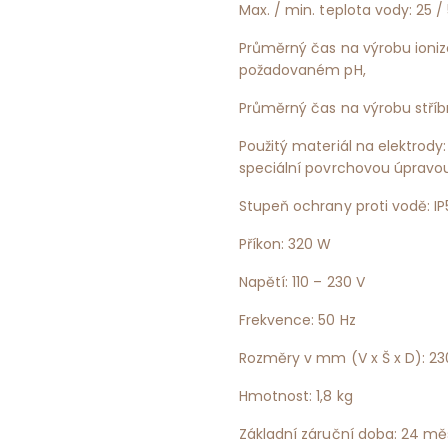
Max. / min. teplota vody: 25 /
Průměrný čas na výrobu ionizo
požadovaném pH,
Průměrný čas na výrobu stříb
Použitý materiál na elektrody
speciální povrchovou úpravo
Stupeň ochrany proti vodě: I
Příkon: 320 W
Napětí: 110 – 230 V
Frekvence: 50 Hz
Rozměry v mm (V x Š x D): 23
Hmotnost: 1,8 kg
Základní záruční doba: 24 mě