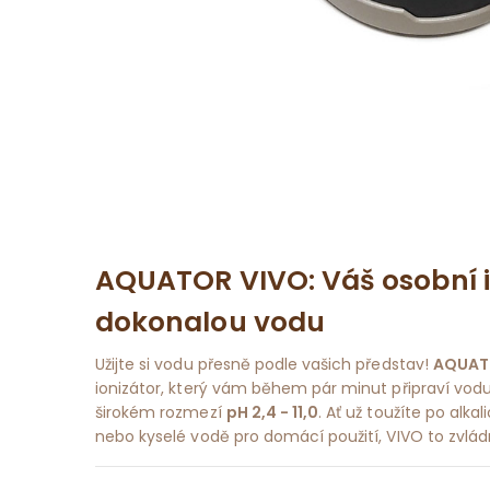
AQUATOR VIVO: Váš osobní i
dokonalou vodu
Užijte si vodu přesně podle vašich představ!
AQUAT
ionizátor, který vám během pár minut připraví vod
širokém rozmezí
pH 2,4 - 11,0
. Ať už toužíte po alka
nebo kyselé vodě pro domácí použití, VIVO to zvlád