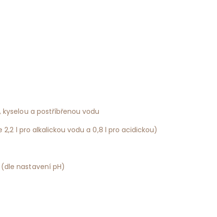
u, kyselou a postříbřenou vodu
e 2,2 l pro alkalickou vodu a 0,8 l pro acidickou)
 (dle nastavení pH)