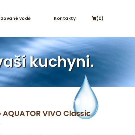
nizované vodě
Kontakty
(0)
vaší kuchyni.
ro AQUATOR VIVO Classic
y