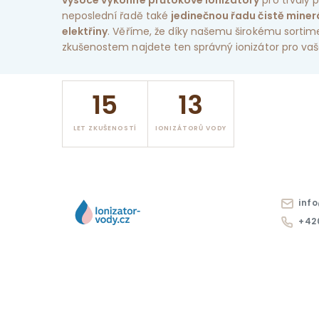
vysoce výkonné průtokové ionizátory
pro trvalý p
neposlední řadě také
jedinečnou řadu čistě miner
elektřiny
. Věříme, že díky našemu širokému sorti
zkušenostem najdete ten správný ionizátor pro vaš
15
13
LET ZKUŠENOSTÍ
IONIZÁTORŮ VODY
info
+420